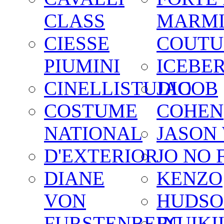
CLASS
MARM
CIESSE
COUTU
PIUMINI
ICEBE
CINELLISTUDIO
JACOB
COSTUME
COHEN
NATIONAL
JASON
D'EXTERIOR
JO NO 
DIANE
KENZO
VON
HUDSO
FURSTENBERG
INUIKI