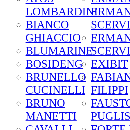
LOMBARDINI
ERMA
BIANCO
SCERV
GHIACCIO
ERMA
BLUMARINE
SCERV
BOSIDENG
EXIBIT
BRUNELLO
FABIA
CUCINELLI
FILIPPI
BRUNO
FAUST
MANETTI
PUGLIS
CAVALLI
FORTE 