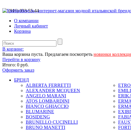
+7 (916) 033-55-44
О компании
Личный кабинет
Корзина
В корзине:
Ваша корзина пуста. Предлагаем посмотреть
новинки коллекц
Перейти в корзину
Итого:
0 руб.
Оформить заказ
БРЕНД
ALBERTA FERRETTI
ETRO 
ALEXANDER MCQUEEN
EMIL
ANGELO MARANI
ERIK
ATOS LOMBARDINI
ERMA
BIANCO GHIACCIO
ERMA
BLUMARINE
EXIB
BOSIDENG
FABIA
BRUNELLO CUCINELLI
FAUS
BRUNO MANETTI
FORT