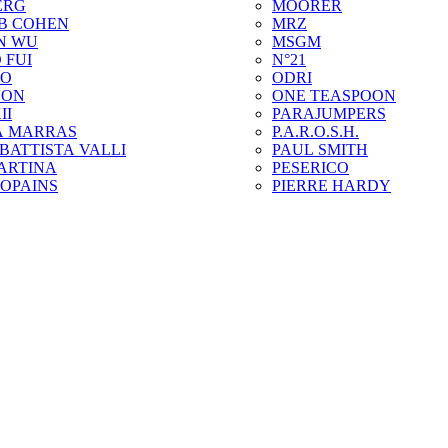
ERG
MOORER
B COHEN
MRZ
N WU
MSGM
 FUI
N°21
ZO
ODRI
SON
ONE TEASPOON
II
PARAJUMPERS
A MARRAS
P.A.R.O.S.H.
BATTISTA VALLI
PAUL SMITH
ARTINA
PESERICO
COPAINS
PIERRE HARDY