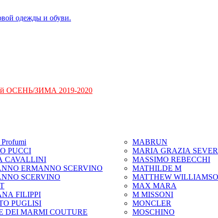
ий ОСЕНЬ/ЗИМА 2019-2020
Profumi
MABRUN
IO PUCCI
MARIA GRAZIA SEVER
A CAVALLINI
MASSIMO REBECCHI
NNO ERMANNO SCERVINO
MATHILDE M
NNO SCERVINO
MATTHEW WILLIAMS
IT
MAX MARA
NA FILIPPI
M MISSONI
TO PUGLISI
MONCLER
E DEI MARMI COUTURE
MOSCHINO