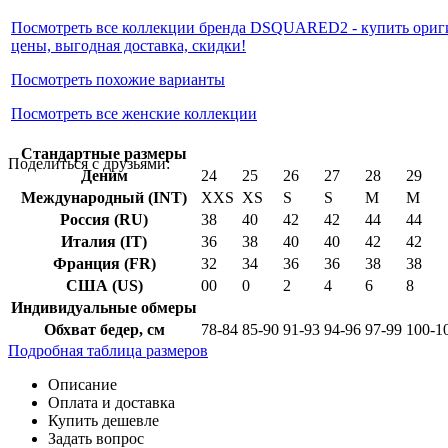
Посмотреть все коллекции бренда DSQUARED2 - купить ориг
цены, выгодная доставка, скидки!
Посмотреть похожие варианты
Посмотреть все женские коллекции
Cтандартные размеры
Поделиться с друзьями:
Деним
24
25
26
27
28
29
Международный (INT)
XXS
XS
S
S
M
M
Россия (RU)
38
40
42
42
44
44
Италия (IT)
36
38
40
40
42
42
Франция (FR)
32
34
36
36
38
38
США (US)
00
0
2
4
6
8
Индивидуальные обмеры
Обхват бедер, см
78-84
85-90
91-93
94-96
97-99
100-1
Подробная таблица размеров
Описание
Оплата и доставка
Купить дешевле
Задать вопрос