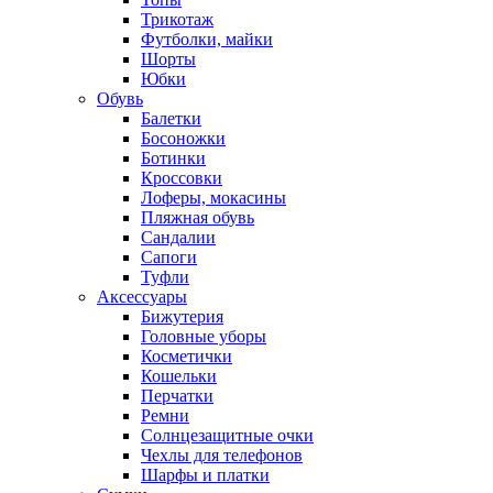
Трикотаж
Футболки, майки
Шорты
Юбки
Обувь
Балетки
Босоножки
Ботинки
Кроссовки
Лоферы, мокасины
Пляжная обувь
Сандалии
Сапоги
Туфли
Аксессуары
Бижутерия
Головные уборы
Косметички
Кошельки
Перчатки
Ремни
Солнцезащитные очки
Чехлы для телефонов
Шарфы и платки