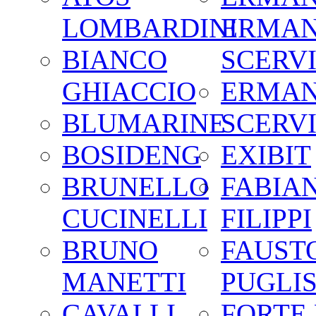
LOMBARDINI
ERMA
BIANCO
SCERV
GHIACCIO
ERMA
BLUMARINE
SCERV
BOSIDENG
EXIBIT
BRUNELLO
FABIA
CUCINELLI
FILIPPI
BRUNO
FAUST
MANETTI
PUGLIS
CAVALLI
FORTE 