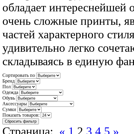
обладает интереснейшей 
очень сложные принты, я
частей характерного стил
удивительно легко сочетаю
складываясь в единую фан
Сортировать по
Бренд
Пол
Одежда
Обувь
Аксессуары
Сумки
Показать товаров:
Сбросить фильтр
Страница:
«
1
2
3
4
5
»