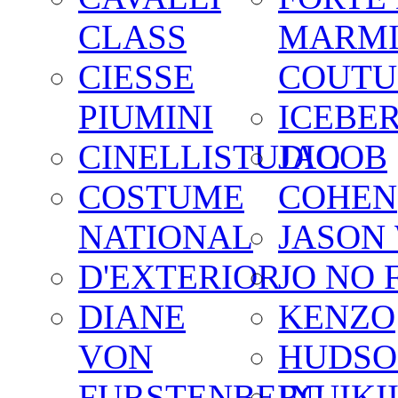
CLASS
MARM
CIESSE
COUTU
PIUMINI
ICEBE
CINELLISTUDIO
JACOB
COSTUME
COHEN
NATIONAL
JASON
D'EXTERIOR
JO NO 
DIANE
KENZO
VON
HUDSO
FURSTENBERG
INUIKI