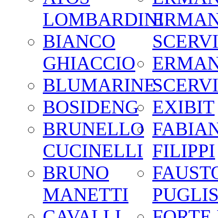
LOMBARDINI
ERMA
BIANCO
SCERV
GHIACCIO
ERMA
BLUMARINE
SCERV
BOSIDENG
EXIBIT
BRUNELLO
FABIA
CUCINELLI
FILIPPI
BRUNO
FAUST
MANETTI
PUGLIS
CAVALLI
FORTE 