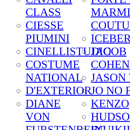
CLASS
MARM
CIESSE
COUTU
PIUMINI
ICEBE
CINELLISTUDIO
JACOB
COSTUME
COHEN
NATIONAL
JASON
D'EXTERIOR
JO NO 
DIANE
KENZO
VON
HUDSO
FURSTENBERG
INUIKI