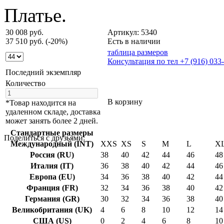
Платье.
30 008 руб.
Артикул: 5340
37 510 руб.
(-20%)
Есть в наличии
таблица размеров
Консультация по тел +7 (916) 033
Последний экземпляр
Количество
В корзину
*Товар находится на
удаленном складе, доставка
может занять более 2 дней.
Стандартные размеры
Поделиться с друзьями:
Международный (INT)
XXS
XS
S
M
L
X
Россия (RU)
38
40
42
44
46
48
Италия (IT)
36
38
40
42
44
46
Европа (EU)
34
36
38
40
42
44
Франция (FR)
32
34
36
38
40
42
Германия (GR)
30
32
34
36
38
40
Великобритания (UK)
4
6
8
10
12
14
США (US)
0
2
4
6
8
10