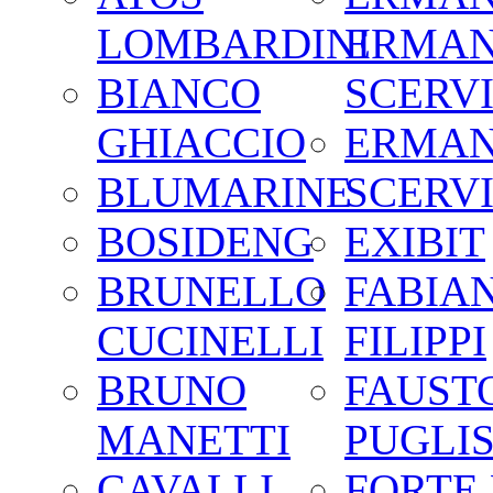
LOMBARDINI
ERMA
BIANCO
SCERV
GHIACCIO
ERMA
BLUMARINE
SCERV
BOSIDENG
EXIBIT
BRUNELLO
FABIA
CUCINELLI
FILIPPI
BRUNO
FAUST
MANETTI
PUGLIS
CAVALLI
FORTE 