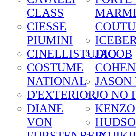
CLASS
MARM
CIESSE
COUTU
PIUMINI
ICEBE
CINELLISTUDIO
JACOB
COSTUME
COHEN
NATIONAL
JASON
D'EXTERIOR
JO NO 
DIANE
KENZO
VON
HUDSO
FURSTENBERG
INUIKI