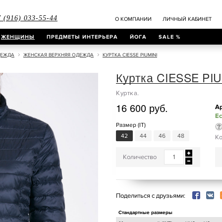
 (916) 033-55-44
О КОМПАНИИ
ЛИЧНЫЙ КАБИНЕТ
ЖЕНЩИНЫ
ПРЕДМЕТЫ ИНТЕРЬЕРА
ЙОГА
SALE %
ДЕЖДА
ЖЕНСКАЯ ВЕРХНЯЯ ОДЕЖДА
КУРТКА CIESSE PIUMINI
Куртка CIESSE PIU
Куртка.
16 600 руб.
А
Ес
Размер (IT)
42
44
46
48
Ко
Количество
Поделиться с друзьями:
Стандартные размеры