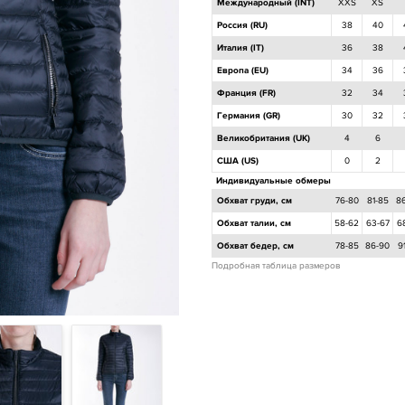
Международный (INT)
XXS
XS
Россия (RU)
38
40
Италия (IT)
36
38
Европа (EU)
34
36
Франция (FR)
32
34
Германия (GR)
30
32
Великобритания (UK)
4
6
США (US)
0
2
Индивидуальные обмеры
Обхват груди, см
76-80
81-85
8
Обхват талии, см
58-62
63-67
6
Обхват бедер, см
78-85
86-90
9
Подробная таблица размеров