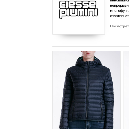
инновацион
непрерывны
многофункц
спортивная
Посмотрет