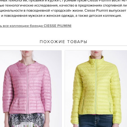
ных технологий, пуховики и куртки с гусиным пухом Ciesse Piumini весят н
е технологические исследования, качество в предложениях спортивной лин
иональности в повседневной «городской» жизни. Ciesse Piumini выпускает
 и повседневная мужская и женская одежда, а также детская коллекция.
ь все коллекции бренда CIESSE PIUMINI
ПОХОЖИЕ ТОВАРЫ