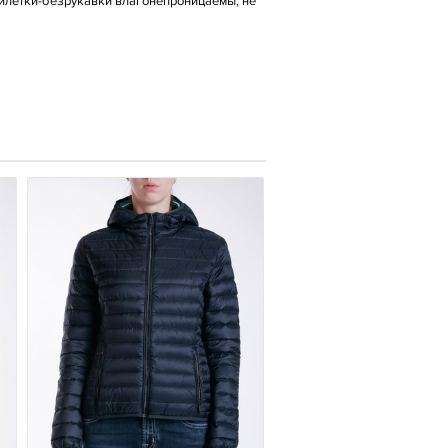
жилетки-безрукавки влагонепроницаемы, не