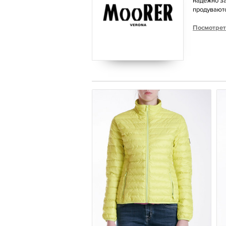
надежно за
продуваютс
Посмотрет