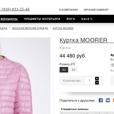
 (916) 033-55-44
О КОМПАНИИ
ЛИЧНЫЙ КАБИНЕТ
ЖЕНЩИНЫ
ПРЕДМЕТЫ ИНТЕРЬЕРА
ЙОГА
SALE %
ДЕЖДА
ЖЕНСКАЯ ВЕРХНЯЯ ОДЕЖДА
КУРТКА MOORER
Куртка MOORER
Куртка.
44 480 руб.
Ар
Ес
Размер (IT)
40
42
Ко
Количество
Поделиться с друзьями:
Стандартные размеры