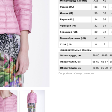
Международный (INT)
XXS
XS
Россия (RU)
38
40
Италия (IT)
36
38
Европа (EU)
34
36
Франция (FR)
32
34
Германия (GR)
30
32
Великобритания (UK)
4
6
США (US)
0
2
Индивидуальные обмеры
Обхват груди, см
76-80
81-85
8
Обхват талии, см
58-62
63-67
6
Обхват бедер, см
78-85
86-90
9
Подробная таблица размеров